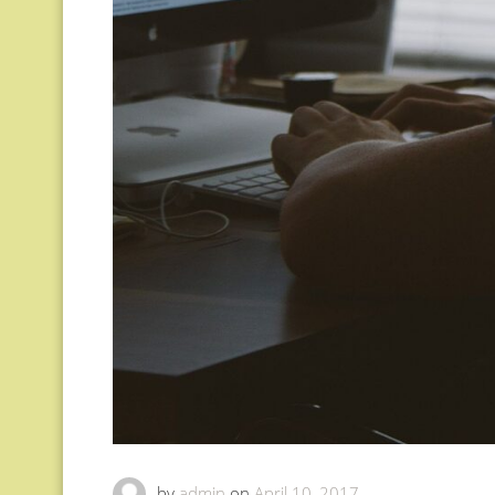
by
admin
on
April 10, 2017