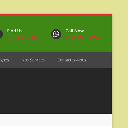
Find Us
Call Now
Jean-Rabel, Haiti
+509 3381-8954
rgnes
Nos Services
Contactez-Nous