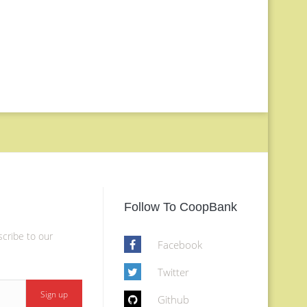
Follow To CoopBank
scribe to our
Facebook
Twitter
Github