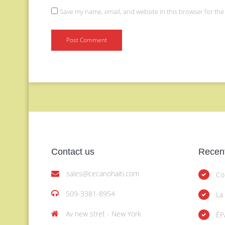
Save my name, email, and website in this browser for the
Contact us
Recent
sales@cecanohaiti.com
Co
509-3381-8954
La
Av new stret - New York
ÉP