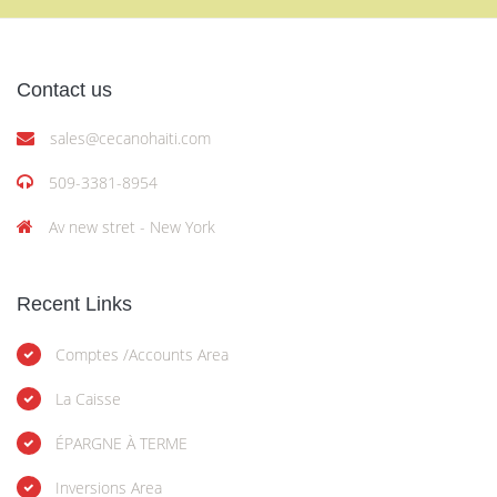
Contact us
sales@cecanohaiti.com
509-3381-8954
Av new stret - New York
Recent Links
Comptes /Accounts Area
La Caisse
ÉPARGNE À TERME
Inversions Area