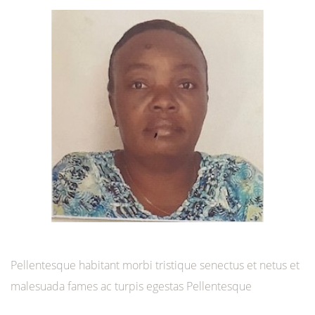
Pellentesque habitant morbi tristique senectus et netus et
malesuada fames ac turpis egestas Pellentesque